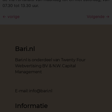
07.30 tot 13.30 uur.
←
vorige
Volgende
→
Bari.nl
Bari.nl is onderdeel van Twenty Four
Webvertising BV & N.W. Capital
Management
E-mail: info@bari.nl
Informatie