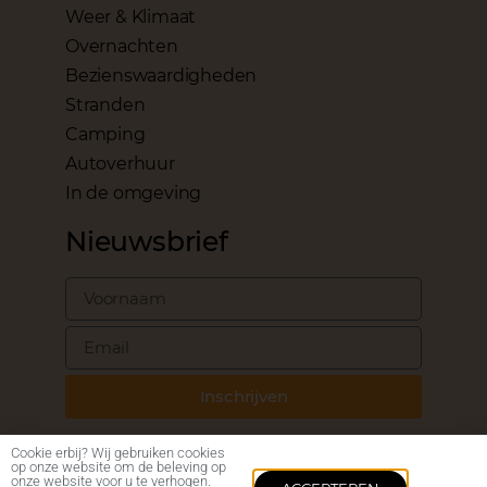
Weer & Klimaat
Overnachten
Bezienswaardigheden
Stranden
Camping
Autoverhuur
In de omgeving
Nieuwsbrief
Inschrijven
Cookie erbij? Wij gebruiken cookies
op onze website om de beleving op
onze website voor u te verhogen.