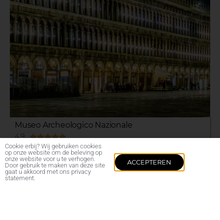
Museo Archeologico Nazionale
4.9





Cookie erbij? Wij gebruiken cookies
op onze website om de beleving op
onze website voor u te verhogen.
ACCEPTEREN
Door gebruik te maken van deze site
gaat u akkoord met ons privacy
statement.