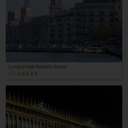
Lungomare Nazario Sauro
4.7




