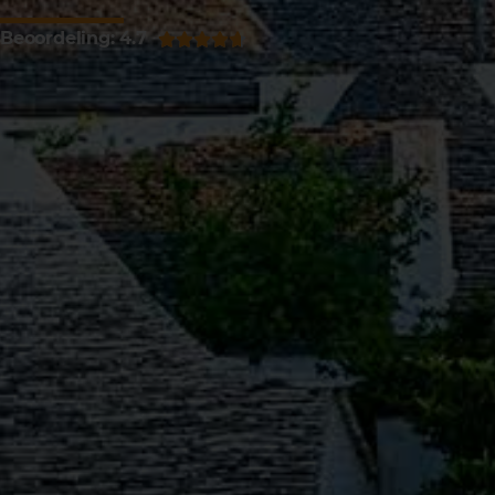
Beoordeling: 4.7




