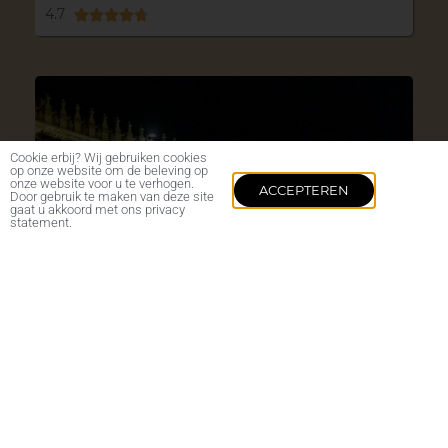
4.7





Cookie erbij? Wij gebruiken cookies
op onze website om de beleving op
onze website voor u te verhogen.
ACCEPTEREN
Door gebruik te maken van deze site
gaat u akkoord met ons privacy
statement.