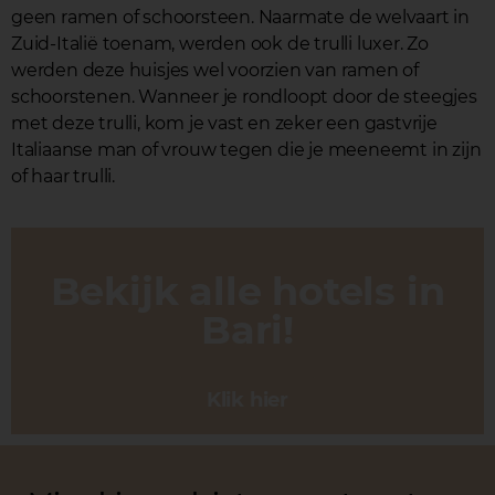
geen ramen of schoorsteen. Naarmate de welvaart in
Zuid-Italië toenam, werden ook de trulli luxer. Zo
werden deze huisjes wel voorzien van ramen of
schoorstenen. Wanneer je rondloopt door de steegjes
met deze trulli, kom je vast en zeker een gastvrije
Italiaanse man of vrouw tegen die je meeneemt in zijn
of haar trulli.
Bekijk alle hotels in
Bari!
Klik hier