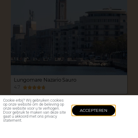
Lungomare Nazario Sauro
4.7





Cookie erbij? Wij gebruiken cookies
op onze website om de beleving op
onze website voor u te verhogen.
ACCEPTEREN
Door gebruik te maken van deze site
gaat u akkoord met ons privacy
statement.