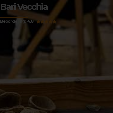
Bari Vecchia
Beoordeling: 4.8




