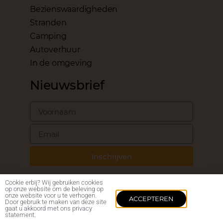
Bezienswaardigheden
Stranden
Camping
Autoverhuur
In de omgeving
Nieuwsbrief
Inschrijven
Cookie erbij? Wij gebruiken cookies
op onze website om de beleving op
onze website voor u te verhogen.
ACCEPTEREN
Door gebruik te maken van deze site
©2024 – BARI.NL
gaat u akkoord met ons privacy
statement.