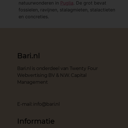
natuurwonderen in
Puglia
. De grot bevat
fossielen, ravijnen, stalagmieten, stalactieten
en concreties.
Bari.nl
Bari.nl is onderdeel van Twenty Four
Webvertising BV & N.W. Capital
Management
E-mail: info@bari.nl
Informatie