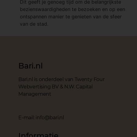
Dit geeft je genoeg tijd om de belangrijkste
bezienswaardigheden te bezoeken en op een
ontspannen manier te genieten van de sfeer
van de stad.
Bari.nl
Bari.nl is onderdeel van Twenty Four
Webvertising BV & N.W. Capital
Management
E-mail: info@bari.nl
Informatie