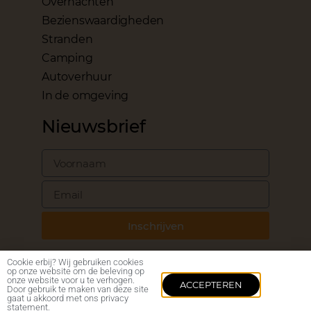
Overnachten
Bezienswaardigheden
Stranden
Camping
Autoverhuur
In de omgeving
Nieuwsbrief
Inschrijven
Cookie erbij? Wij gebruiken cookies
op onze website om de beleving op
onze website voor u te verhogen.
ACCEPTEREN
Door gebruik te maken van deze site
©2024 – BARI.NL
gaat u akkoord met ons privacy
statement.