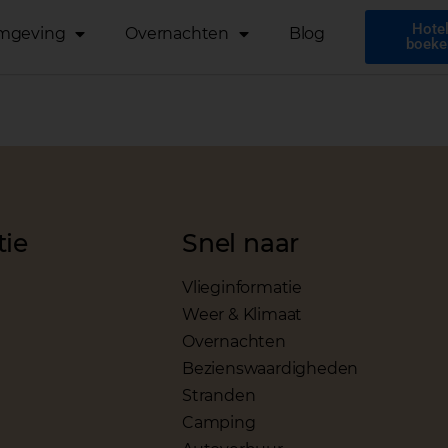
Hote
mgeving
Overnachten
Blog
boeke
tie
Snel naar
Vlieginformatie
Weer & Klimaat
Overnachten
Bezienswaardigheden
Stranden
Camping