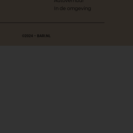
Autoverhuur
In de omgeving
©2024 – BARI.NL