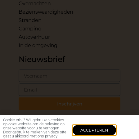
Overnachten
Bezienswaardigheden
Stranden
Camping
Autoverhuur
In de omgeving
Nieuwsbrief
Inschrijven
Cookie erbij? Wij gebruiken cookies
op onze website om de beleving op
onze website voor u te verhogen.
ACCEPTEREN
Door gebruik te maken van deze site
©2024 – BARI.NL
gaat u akkoord met ons privacy