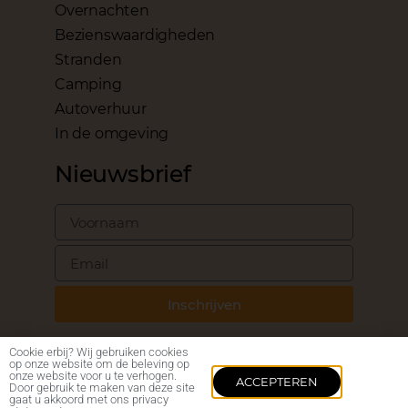
Overnachten
Bezienswaardigheden
Stranden
Camping
Autoverhuur
In de omgeving
Nieuwsbrief
Inschrijven
Cookie erbij? Wij gebruiken cookies
op onze website om de beleving op
onze website voor u te verhogen.
ACCEPTEREN
Door gebruik te maken van deze site
©2024 – BARI.NL
gaat u akkoord met ons privacy